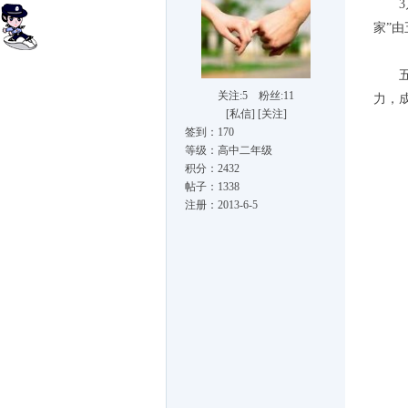
3月
家”
五华
关注:5
粉丝:11
力，
[
私信
] [
关注
]
签到：170
等级：高中二年级
积分：2432
帖子：1338
注册：2013-6-5