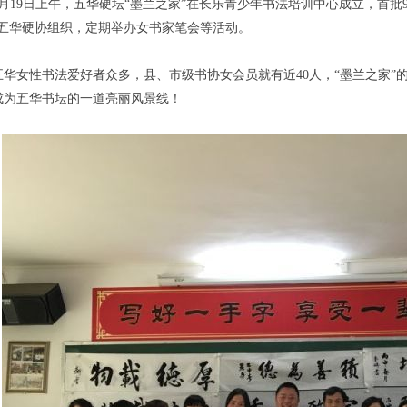
19日上午，五华硬坛“墨兰之家”在长乐青少年书法培训中心成立，首批
由五华硬协组织，定期举办女书家笔会等活动。
女性书法爱好者众多，县、市级书协女会员就有近40人，“墨兰之家”
成为五华书坛的一道亮丽风景线！