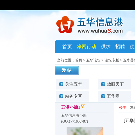
首页
净网行动
供求
招聘
便
·当前位置：
首页
>
五华论坛
>
论坛专版
>
五华县
关注五华
放眼天下
站务专区
五华圈
五港小编1
楼主
发表于
五华信息港小编
[五华
(QQ:1771050797)