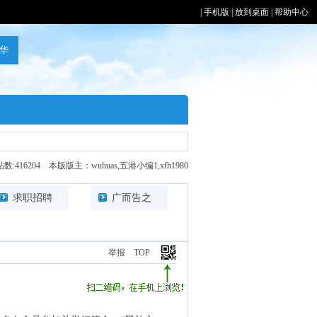
|
手机版
|
放到桌面
|
帮助中心
:416204 本版版主：wuhuas,五港小编1,xfh1980
求职招聘
广而告之
举报
TOP