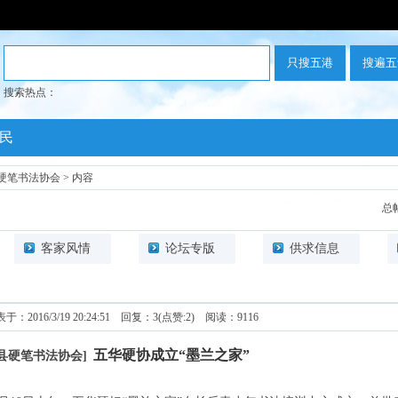
搜索热点：
民
硬笔书法协会
> 内容
总帖数
客家风情
论坛专版
供求信息
：2016/3/19 20:24:51 回复：3(点赞:2) 阅读：
9116
五华硬协成立“墨兰之家”
县硬笔书法协会]