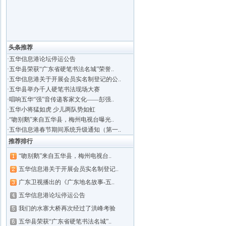
头条推荐
·
五华信息港论坛停运公告
·
五华县荣获“广东省硬笔书法名城”荣誉..
·
五华信息港关于开展会员实名制登记的公..
·
五华县举办千人硬笔书法现场大赛
·
唱响五华“强”音传递客家文化——彭强..
·
五华小将猛如虎 少儿两队势如虹
·
“吻别鹅”来自五华县，梅州电视台曝光..
·
五华信息港春节期间系统升级通知（第一..
推荐排行
“吻别鹅”来自五华县，梅州电视台..
五华信息港关于开展会员实名制登记..
广东卫视播出的《广东地名故事-五..
五华信息港论坛停运公告
我们的水寨大桥再次经过了洪峰考验
五华县荣获“广东省硬笔书法名城”..