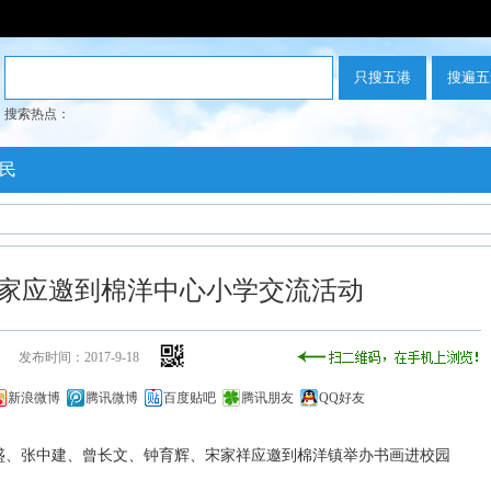
搜索热点：
民
家应邀到棉洋中心小学交流活动
发布时间：2017-9-18
新浪微博
腾讯微博
百度贴吧
腾讯朋友
QQ好友
盛、张中建、曾长文、钟育辉、宋家祥应邀到棉洋镇举办书画进校园