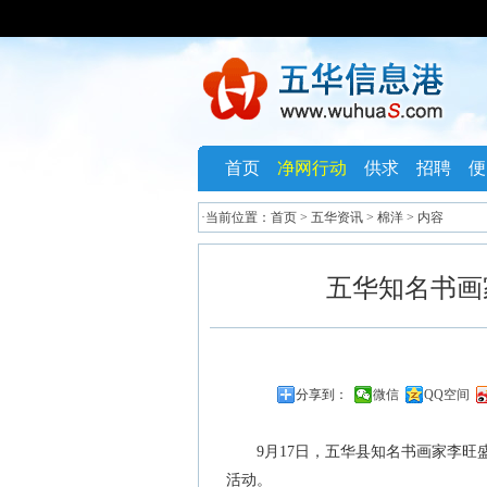
首页
净网行动
供求
招聘
便
·当前位置：
首页
>
五华资讯
>
棉洋
> 内容
五华知名书画
分享到：
微信
QQ空间
9月17日，五华县知名书画家李旺
活动。